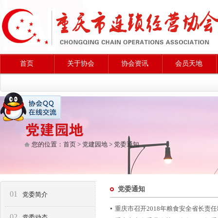
首页
关于协会
协会资讯
会员天地
您的位置：
首页
>
党建园地
>
党委通知
党委通知
01
党委简介
重庆市召开2018年粮食安全省长责
02
党委动态