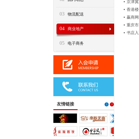
京津冀
香港楼
03
物流配送
赢商网
重庆市
04
商业地产
书店入
05
电子商务
友情链接
1
2