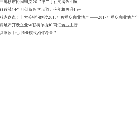
三地楼市协同调控 2017年二手住宅降温明显
价连续14个月创新高 学者预计今年将再升15%
独家盘点：十大关键词解读2017年度重庆商业地产 ——2017年重庆商业地产
房地产开发企业50强榜单出炉 两江置业上榜
驻购物中心 商业模式如何考量？