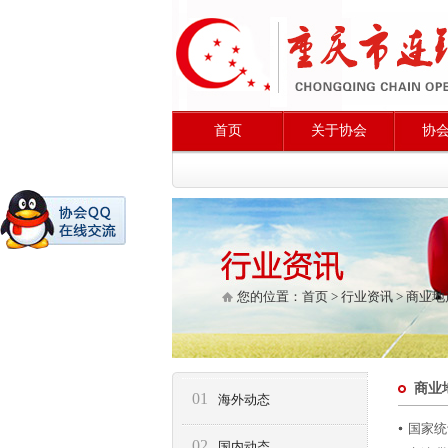
首页
关于协会
协
您的位置：
首页
>
行业资讯
>
商业地
商业
01
海外动态
国家统
02
国内动态