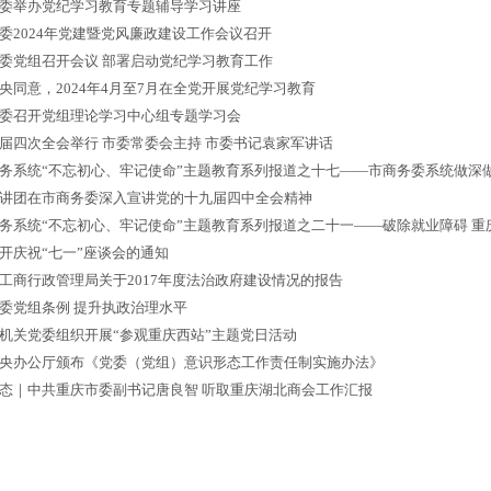
委举办党纪学习教育专题辅导学习讲座
委2024年党建暨党风廉政建设工作会议召开
委党组召开会议 部署启动党纪学习教育工作
央同意，2024年4月至7月在全党开展党纪学习教育
委召开党组理论学习中心组专题学习会
届四次全会举行 市委常委会主持 市委书记袁家军讲话
务系统“不忘初心、牢记使命”主题教育系列报道之十七——市商务委系统做深
讲团在市商务委深入宣讲党的十九届四中全会精神
务系统“不忘初心、牢记使命”主题教育系列报道之二十一——破除就业障碍 重
开庆祝“七一”座谈会的通知
工商行政管理局关于2017年度法治政府建设情况的报告
委党组条例 提升执政治理水平
机关党委组织开展“参观重庆西站”主题党日活动
央办公厅颁布《党委（党组）意识形态工作责任制实施办法》
态｜中共重庆市委副书记唐良智 听取重庆湖北商会工作汇报