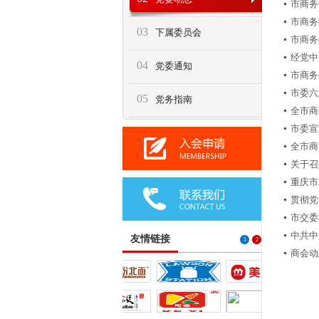
市商务
市商务
03
下属委员会
市商务
经党中
04
党委通知
市商务
市委六
05
党务指南
全市商
市委宣
全市商
关于召
重庆市
贯彻党
市交委
中共中
友情链接
1
2
商会动