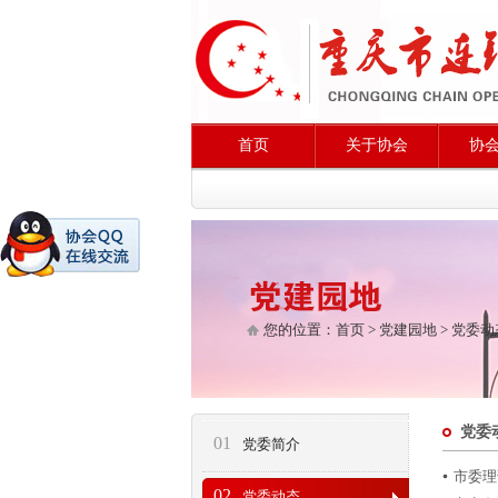
首页
关于协会
协
您的位置：
首页
>
党建园地
>
党委动
党委
01
党委简介
市委理
02
党委动态