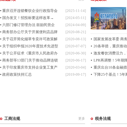
重庆召开连锁餐饮企业行政指导会
[2025-11-14]
国办发文！招投标要这样改革→
[2024-05-11]
六部门修订管理办法 鼓励民营企
[2024-04-09]
商务部办公厅关于开展便利店品牌
[2020-08-21]
关于召开简化烟草专卖许可政策解
[2020-08-13]
国家发展改革委 商务
关于组织申报2020年度技术先进型
[2020-07-07]
20条举措，重庆推
关于公开征求《重庆市人民政府办
[2020-06-30]
激发餐饮消费活力，
商务部等13部门关于推动品牌连锁
[2020-06-17]
LPR再调整！5年期降
关于印发重庆市支持企业复工复产
[2020-03-04]
重庆出台10条金融
政府政策扶持汇总
[2019-09-17]
下降25个基点！5年期
工商法规
更多
税务法规