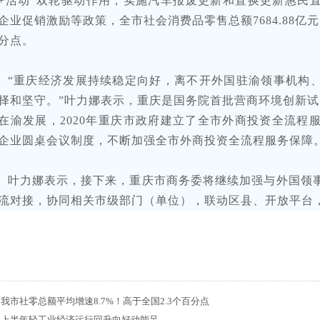
+活动”双轮驱动作用，实施汽车报废更新和置换更新惠民
企业促销激励等政策，全市社会消费品零售总额7684.88亿元，
分点。
“重庆经济发展持续稳定向好，离不开外国驻渝领事机构
择和坚守。”叶力娜表示，重庆是国务院首批营商环境创新试
在渝发展，2020年重庆市政府建立了全市外商投资全流程服
企业圆桌会议制度，不断加强全市外商投资全流程服务保障
叶力娜表示，接下来，重庆市商务委将继续加强与外国领
流对接，协同相关市级部门（单位），联动区县、开放平台
：
篇
我市社零总额平均增速8.7%！高于全国2.3个百分点
篇
上半年轻工业经济运行回升向好动能足