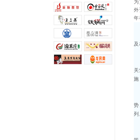
为
外
年
及
关
施
势
列