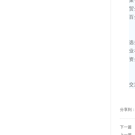
策
贸
百
选
业
资
交
分享到
下一
上一