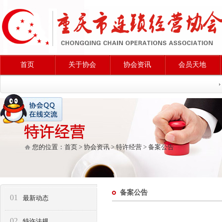
首页
关于协会
协会资讯
会员天地
您的位置：
首页
>
协会资讯
>
特许经营
>
备案公告
备案公告
01
最新动态
02
特许法规