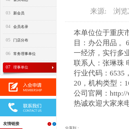
来源: 浏
03
新会员
04
会员名录
本单位位于重庆市
05
门店分布
目：办公用品 。6
一经济，实行多
06
常务理事单位
联系人：张琳珠 电话：
07
理事单位
行业代码：653
20，机构类型：1
公司官网：
http:/
热诚欢迎大家来
友情链接
1
2
分享到：